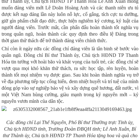
thư Thành ủy, Chủ tịch HĐND TP Thanh Hóa
Lê Anh Xuân
mong
muốn
đảng viên mới
Lê Doãn Hoàng Anh và các thanh niên ưu tú
được kết nạp đảng lần này luôn nỗ lực, cố gắng, tích cực tu dưỡng,
giữ gìn phẩm chất đạo đức, thực hiện nghiêm kỷ cương, kỷ luật của
người đảng viên. Trước mắt,
cần phấn đấu
hoàn thành tốt nghĩa vụ
trong quân ngũ, hoàn thành các quy định theo điều lệ Đảng trong
thời gian thử thách để trở thành đảng viên chính thức.
Chỉ còn ít ngày nữa các đồng chí đảng viên là tân binh sẽ bước vào
quân ngũ.
Đồng chí Bí thư
Thành ủy, Chủ tịch HĐND TP Thanh
Hóa
tin
tưởng với hoài bão và khát vọng
của
tuổi trẻ, các đồng chí sẽ
vượt qua mọi khó khăn thử thách, ra sức học tập, rèn luyện, hoàn
thành tốt mọi nhiệm vụ được giao. Sau khi hoàn thành nghĩa vụ trở
về địa phương tiếp tục cống hiến,
đem nhiệt huyết và trí tuệ của mình
đóng góp vào sự nghiệp bảo vệ và xây dựng quê hương, đất nước
,
vì
một Việt Nam hùng cường, giàu mạnh trong
k
ỷ nguyên mới –
k
ỷ
nguyên vươn mình của dân tộc.
Các đồ
ng chí Lại Thế Nguyên, Phó Bí thư Thường trực Tỉnh ủy,
Chủ tịch HĐND tỉnh, Trưởng Đoàn ĐBQH tỉn
h;
Lê Anh Xuân, Bí
thư Thành ủy, Chủ tịch HĐND
TP Thanh Hóa tặng hoa và
quà cho