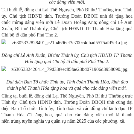
các đảng viên mới
.
Tại buổi lễ, đồng chí Lại Thế Nguyên, Phó Bí thư Thường trực Tỉnh
ủy, Chủ tịch HĐND tỉnh, Trưởng Đoàn ĐBQH tỉnh đã tặng hoa
chúc mừng đảng viên mới Lê Doãn Hoàng Anh
; đ
ồng chí Lê Anh
Xuân, Bí thư Thành ủy, Chủ tịch HĐND
TP Thanh Hóa
tặng quà
Chi bộ tổ dân phố Phú Thọ 2.
Đồng chí Lê Anh Xuân, Bí thư Thành ủy, Chủ tịch HĐND
TP Thanh
Hóa
tặng quà Chi bộ tổ dân phố Phú Thọ 2.
Đại diện
Ban Tổ chức Tỉnh ủy
,
Tỉnh đoàn
Thanh Hóa, lãnh đạo
thành phố Thanh Hóa
tặng hoa và
quà cho các đảng viên mới
.
Cũng tại buổi lễ, đồ
ng chí Lại Thế Nguyên, Phó Bí thư Thường trực
Tỉnh ủy, Chủ tịch HĐND tỉnh, Trưởng Đoàn ĐBQH tỉn
h cùng đại
diện
Ban Tổ chức Tỉnh ủy
,
Tỉnh đoàn
và
các đồng chí lãnh đạo TP
Thanh Hóa đã tặng
hoa,
quà cho các đảng viên mới là thanh
niên trúng tuyến nghĩa vụ quân sự năm 2025
của các phường, xã.