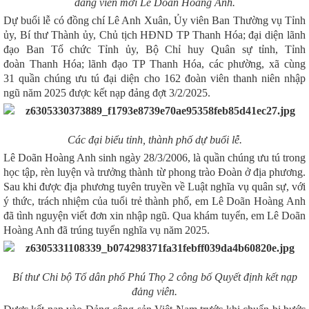
đảng viên mới Lê Doãn Hoàng Anh
.
Dự buổi lễ có đồng chí Lê Anh Xuân, Ủy viên Ban Thường vụ Tỉnh
ủy, Bí thư Thành ủy, Chủ tịch HĐND TP Thanh Hóa;
đại diện lãnh
đạo
Ban Tổ chức Tỉnh ủ
y,
Bộ Chỉ huy Quân sự tỉnh
,
Tỉnh
đoàn
Thanh Hóa;
lãnh đạo TP Thanh Hóa,
các phường, xã cùng
31
quần chúng ưu tú đại diện cho 162 đoàn viên thanh niên nhập
ngũ năm 2025 được kết nạp đảng đợt 3/2/2025.
Các đại biểu tỉnh, thành phố
dự buổi lễ.
Lê Doãn Hoàng Anh sinh ngày 28/3/2006, là quần chúng ưu tú trong
học tập, rèn luyện và trưởng thành từ phong trào Đoàn ở địa phương.
Sau khi được địa phương tuyên truyền về Luật nghĩa vụ quân sự, với
ý thức, trách nhiệm của tuổi trẻ thành phố, em Lê Doãn Hoàng Anh
đã tình nguyện viết đơn xin nhập ngũ. Qua khám tuyển, em Lê Doãn
Hoàng Anh đã trúng tuyển nghĩa vụ năm 2025
.
Bí thư
Chi bộ Tổ dân phố Phú Thọ 2
công bố Quyết định kết nạp
đảng viên.