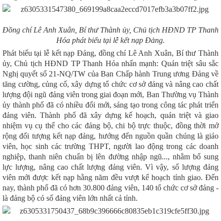
Đ
ồng chí Lê Anh Xuân, Bí thư Thành ủy, Chủ tịch HĐND TP Thanh
Hó
a p
hát biểu tại lễ kết nạp Đảng
.
Phát biểu tại lễ kết nạp Đảng, đồng chí Lê Anh Xuân, Bí thư Thành
ủy, Chủ tịch HĐND TP Thanh Hóa nhấn mạnh: Quán triệt sâu sắc
Nghị quyết số 21-NQ/TW của Ban Chấp hành Trung ương Đảng về
tăng cường
,
củng cố
,
xây dựng tổ chức cơ sở đảng và nâng cao chất
lượng đội ngũ đảng viên trong giai đoạn mới, Ban Thường vụ Thành
ủy
thành phố
đã có nhiều đổi mới, sáng tạo trong công tác phát triển
đảng viên. Thành phố
đã
xây dựng kế hoạch, quán triệt và giao
nhiệm vụ cụ thể cho các đảng bộ, chi bộ trực thuộc
, đồng thời
mở
rộng
đối tượng
kết nạp đảng, hướng đến nguồn quần chúng là giáo
viên, học sinh các trường THPT, người lao động trong các doanh
nghiệp, thanh niên chuẩn bị lên đường nhập ngũ...
,
nhằm bổ sung
lực lượng, nâng cao chất lượng đảng viên. Vì vậy, số lượng đảng
viên mới được kết nạp hằng năm đều vượt kế hoạch tỉnh giao. Đến
nay, thành phố đã có hơn 30.800 đảng viên, 140 tổ chức cơ sở đảng -
là
đ
ảng bộ có số đảng viên lớn nhất cả tỉnh.