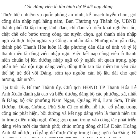
Các đảng viên là tân binh dự lễ kết nạp đảng.
Thực hiện nhiệm vụ quốc phòng an ninh, kế hoạch tuyển chọn, gọi
công dân nhập ngũ hằng năm, Ban Thường vụ Thành ủy, UBND
thành phố đã tập trung lãnh đạo, chỉ đạo và triển khai nghiêm túc,
chặt chẽ các bước trong công tác tuyển chọn, gọi thanh niên nhập
ngũ và thực hiện nghĩa vụ Công an nhân dân. Những năm gần đây,
thành phố Thanh Hóa luôn là địa phương dẫn đầu cả tỉnh về tỷ lệ
thanh niên là đảng viên nhập ng
ũ.
Việc kết nạp đảng viên là thanh
niên chuẩn bị lên đường nhập ngũ có ý nghĩa rất quan trọng, góp
phần trẻ h
óa
đội ngũ đảng viên, đồng thời lan tỏa niềm tin yêu của
thế hệ trẻ đối với Đảng, sớm tạo nguồn cán bộ lâu dài cho quê
hương, đất nước.
Tại buổi lễ, Bí thư Thành ủy, Chủ tịch HĐND TP Thanh Hóa Lê
Anh Xuân đánh giá cao và biểu dương đảng bộ các phường, xã, nhất
là Đảng bộ các phường Nam Ngạn, Quảng Phú, Lam Sơn, Thiệu
Dương, Đông Cương, Phú Sơn đã có nhiều nỗ lực, cố gắng trong
công tác phát hiện, bồi dưỡng và kết nạp đảng viên là thanh niên ưu
tú trong diện nhập ngũ, đóng góp quan trọng vào công tác phát triển
đảng viên mới của thành phố
; c
húc mừng đồng chí Lê Doãn Hoàng
Anh đã nỗ lực, cố gắng để được đứng trong hàng ngũ của Đảng. Bí