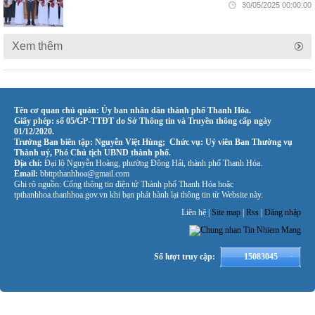
30/05/2025 00:00:00
Xem thêm
Tên cơ quan chủ quản: Ủy ban nhân dân thành phố Thanh Hóa.
Giấy phép: số 05/GP-TTĐT do Sở Thông tin và Truyền thông cấp ngày
01/12/2020.
Trưởng Ban biên tập: Nguyễn Việt Hùng; Chức vụ: Uỷ viên Ban Thường vụ
Thành uỷ, Phó Chủ tịch UBND thành phố.
Địa chỉ:
Đại lộ Nguyễn Hoàng, phường Đông Hải, thành phố Thanh Hóa.
Email:
bbttpthanhhoa@gmail.com
Ghi rõ nguồn: Cổng thông tin điện tử Thành phố Thanh Hóa hoặc
tpthanhhoa.thanhhoa.gov.vn khi bạn phát hành lại thông tin từ Website này.
Liên hệ |
Site map
|
Rss
|
Đăng nhập
Số lượt truy cập:
15083045