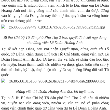
Được kết nạp vào Đảng cộng sản Việt Nam trước khi
chuẩn bị bước
vào quân ngũ
là nguồn động viên, khích lệ to lớn, giúp em Lê Doãn
Hoàng Anh nói riêng cũng như các thanh niên vinh dự được đứng
vào hàng ngũ của Đảng lần này thêm tự tin, quyết tâm và vững bước
trên con đường phía trước.
Bí thư
Chi bộ Tổ dân phố Phú Thọ 2
trao quyết định kết nạp đảng
cho đảng viên Lê Doãn Hoàng Anh.
Tại lễ kết nạp Đảng, sau khi nhận Quyết định, đứng dưới cờ Tổ
quốc, cờ Đảng, chân dung Chủ tịch Hồ Chí Minh, đảng viên mới Lê
Doãn Hoàng Anh đã đọc lời tuyên thệ và hứa sẽ phấn đấu học tập,
rèn luyện, hoàn thành xuất sắc nhiệm vụ được giao, luôn nêu cao ý
thức tổ chức, kỷ luật, thực hiện tốt nghĩa vụ thiêng liêng đối với Tổ
quốc.
Đảng viên Lê Doãn Hoàng Anh đọc lời tuyên thệ.
Tại buổi lễ, Bí thư Chi bộ Tổ dân phố Phú Thọ 2 đã nêu rõ nhiệm
vụ, quyền hạn của đảng viên, nhiệm vụ của chi bộ và phân công
đảng viên chính thức giúp đỡ đảng viên dự bị Lê Doãn Hoàng Anh.