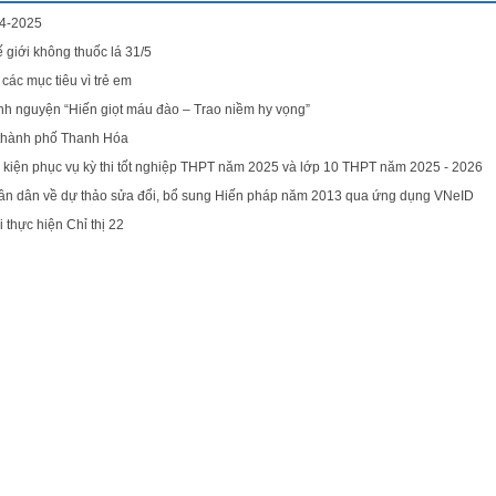
24-2025
iới không thuốc lá 31/5
ác mục tiêu vì trẻ em
nh nguyện “Hiến giọt máu đào – Trao niềm hy vọng”
 thành phố Thanh Hóa
 kiện phục vụ kỳ thi tốt nghiệp THPT năm 2025 và lớp 10 THPT năm 2025 - 2026
Nhân dân về dự thảo sửa đổi, bổ sung Hiến pháp năm 2013 qua ứng dụng VNeID
i thực hiện Chỉ thị 22