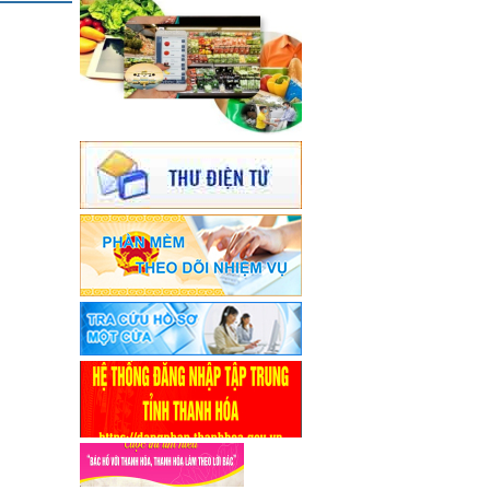
đạo của đồng chí Nguyễn Văn Hùng,
Phó Chủ tịch Ủy ban nhân dân thành
phố Thanh Hoá.