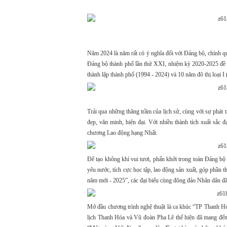
Năm 2024 là năm rất có ý nghĩa đối với Đảng bộ, chính q
Đảng bộ thành phố lần thứ XXI, nhiệm kỳ 2020-2025 đề ra
thành lập thành phố (1994 - 2024) và 10 năm đô thị loại I
Trải qua những thăng trầm của lịch sử, cùng với sự phát 
đẹp, văn minh, hiện đại. Với nhiều thành tích xuất sắ
chương Lao động hạng Nhất.
Để tạo không khí vui tươi, phấn khởi trong toàn Đảng bộ
yêu nước, tích cực học tập, lao động sản xuất, góp phần t
năm mới - 2025”, các đại biểu cùng đông đảo Nhân dân đã 
Mở đầu chương trình nghệ thuật là ca khúc “TP Thanh H
lịch Thanh Hóa và Vũ đoàn Pha Lê thể hiện đã mang đến 