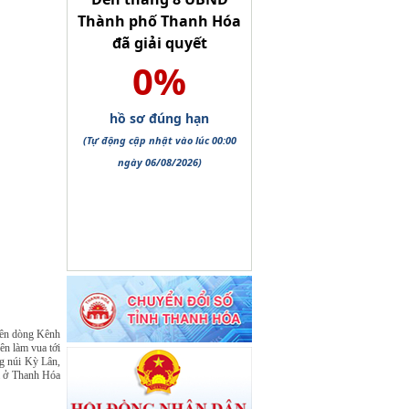
 bên dòng Kênh
ên làm vua tới
ng núi Kỳ Lân,
ùa ở Thanh Hóa