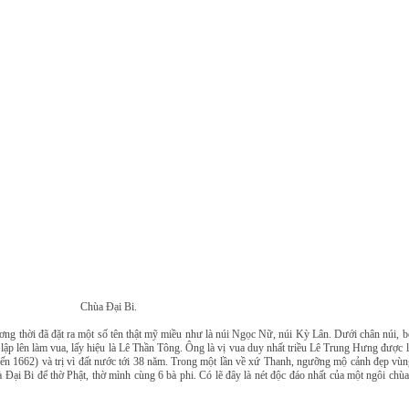
Chùa Đại Bi.
ơng thời đã đặt ra một số tên thật mỹ miều như là núi Ngọc Nữ, núi Kỳ Lân. Dưới chân núi,
p lên làm vua, lấy hiệu là Lê Thần Tông. Ông là vị vua duy nhất triều Lê Trung Hưng được l
đến 1662) và trị vì đất nước tới 38 năm. Trong một lần về xứ Thanh, ngưỡng mộ cảnh đẹp vù
à Đại Bi để thờ Phật, thờ mình cùng 6 bà phi. Có lẽ đây là nét độc đáo nhất của một ngôi ch