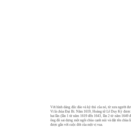
Với hình dáng độc đáo và kỳ thú của nó, từ xưa người đư
Vi là chùa Đại Bi. Năm 1619, Hoàng tử Lê Duy Kỳ được lậ
hai lần (lần 1 từ năm 1619 đến 1643, lần 2 từ năm 1649 
ông đã sai dựng một ngôi chùa cạnh núi và đặt tên chùa l
được gắn với cuộc đời của một vị vua.