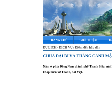
TRANG CHỦ
GIỚI THIỆU
Đ
DU LỊCH - DỊCH VỤ / Điểm đến hấp dẫn
CHÙA ĐẠI BI VÀ THẮNG CẢNH MẬ
Nằm ở phía Đông Nam thành phố Thanh Hóa, núi Mật
khắp miền xứ Thanh, đất Việt.