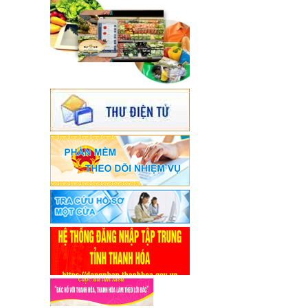
15/01/2021 của Bộ Tài chính hướng dẫn
NĐ03/2021/CP về bảo hiểm bắt buộc
trách nhiệm dân sự của chủ xe cơ giới.