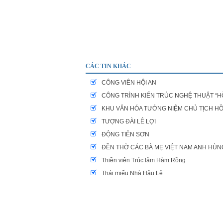
CÁC TIN KHÁC
CÔNG VIÊN HỘI AN
CÔNG TRÌNH KIẾN TRÚC NGHỆ THUẬT “
KHU VĂN HÓA TƯỞNG NIỆM CHỦ TỊCH HỒ
TƯỢNG ĐÀI LÊ LỢI
ĐỘNG TIÊN SƠN
ĐỀN THỜ CÁC BÀ MẸ VIỆT NAM ANH HÙN
Thiền viện Trúc lâm Hàm Rồng
Thái miếu Nhà Hậu Lê