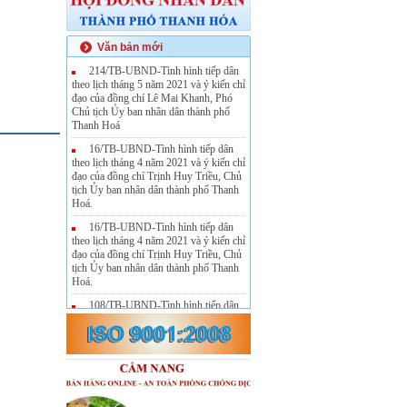
Văn bản mới
214/TB-UBND-Tình hình tiếp dân
theo lịch tháng 5 năm 2021 và ý kiến chỉ
đạo của đồng chí Lê Mai Khanh, Phó
Chủ tịch Ủy ban nhân dân thành phố
Thanh Hoá
16/TB-UBND-Tình hình tiếp dân
theo lịch tháng 4 năm 2021 và ý kiến chỉ
đạo của đồng chí Trịnh Huy Triều, Chủ
tịch Ủy ban nhân dân thành phố Thanh
Hoá.
16/TB-UBND-Tình hình tiếp dân
theo lịch tháng 4 năm 2021 và ý kiến chỉ
đạo của đồng chí Trịnh Huy Triều, Chủ
tịch Ủy ban nhân dân thành phố Thanh
Hoá.
108/TB-UBND-Tình hình tiếp dân
theo lịch tháng 3 năm 2021 và ý kiến chỉ
đạo của đồng chí Nguyễn Văn Hùng,
Phó Chủ tịch Ủy ban nhân dân thành
phố Thanh Hoá.
756/STC-TCDN-Triển khai Thông
tư số 04/2021/TT-BTC ngày