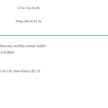
Lễ hội
Chùa Đại B
i.
Thắng cảnh núi Kỳ lân.
HỒNG HẠC HƯỚNG THANH THIÊN”
 CHÍ MINH
G VÀ CÁC ANH HÙNG LIỆT SỸ