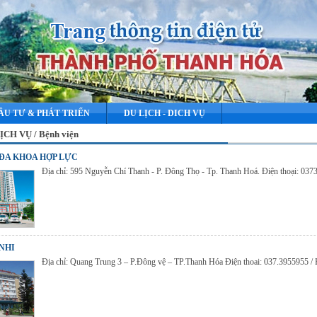
ẦU TƯ & PHÁT TRIỂN
DU LỊCH - DICH VỤ
ỊCH VỤ / Bệnh viện
 ĐA KHOA HỢP LỰC
Địa chỉ: 595 Nguyễn Chí Thanh - P. Đông Thọ - Tp. Thanh Hoá. Điện thoại: 0
NHI
Địa chỉ: Quang Trung 3 – P.Đông vệ – TP.Thanh Hóa Điện thoai: 037.3955955 / 