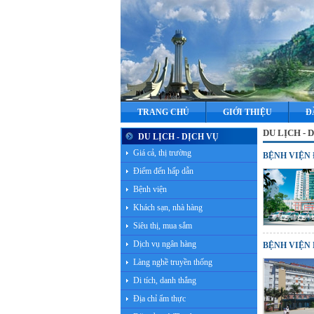
TRANG CHỦ
GIỚI THIỆU
Đ
DU LỊCH - D
DU LỊCH - DỊCH VỤ
Giá cả, thị trường
BỆNH VIỆN
Điểm đến hấp dẫn
Bệnh viện
Khách sạn, nhà hàng
Siêu thị, mua sắm
Dịch vụ ngân hàng
BỆNH VIỆN 
Làng nghề truyền thống
Di tích, danh thắng
Địa chỉ ẩm thực