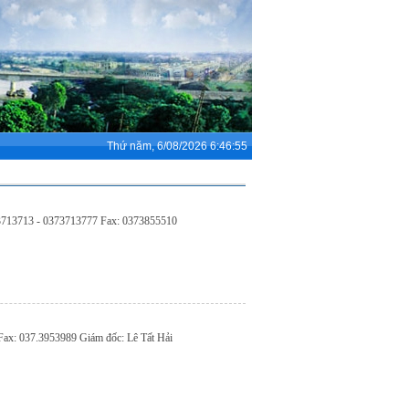
Thứ năm, 6/08/2026 6:46:56
373713713 - 0373713777 Fax: 0373855510
Fax: 037.3953989 Giám đốc: Lê Tất Hải