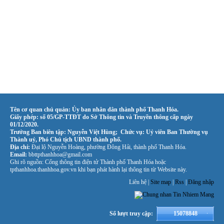
Tên cơ quan chủ quản: Ủy ban nhân dân thành phố Thanh Hóa.
Giấy phép: số 05/GP-TTĐT do Sở Thông tin và Truyền thông cấp ngày
01/12/2020.
Trưởng Ban biên tập: Nguyễn Việt Hùng; Chức vụ: Uỷ viên Ban Thường vụ
Thành uỷ, Phó Chủ tịch UBND thành phố.
Địa chỉ:
Đại lộ Nguyễn Hoàng, phường Đông Hải, thành phố Thanh Hóa.
Email:
bbttpthanhhoa@gmail.com
Ghi rõ nguồn: Cổng thông tin điện tử Thành phố Thanh Hóa hoặc
tpthanhhoa.thanhhoa.gov.vn khi bạn phát hành lại thông tin từ Website này.
Liên hệ |
Site map
|
Rss
|
Đăng nhập
Số lượt truy cập:
15078848