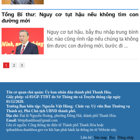
Tổng Bí thư: Nguy cơ tụt hậu nếu không tìm con
đường mới
Nguy cơ tụt hậu, bẫy thu nhập trung bình
lúc nào cũng rình rập nếu chúng ta không
tìm được con đường mới, bước đi ...
1
2
3
Tên cơ quan chủ quản: Ủy ban nhân dân thành phố Thanh Hóa.
Giấy phép: số 05/GP-TTĐT do Sở Thông tin và Truyền thông cấp ngày
01/12/2020.
Trưởng Ban biên tập: Nguyễn Việt Hùng; Chức vụ: Uỷ viên Ban Thường vụ
Thành uỷ, Phó Chủ tịch UBND thành phố.
Địa chỉ:
Đại lộ Nguyễn Hoàng, phường Đông Hải, thành phố Thanh Hóa.
Email:
bbttpthanhhoa@gmail.com
Ghi rõ nguồn: Cổng thông tin điện tử Thành phố Thanh Hóa hoặc
tpthanhhoa.thanhhoa.gov.vn khi bạn phát hành lại thông tin từ Website này.
Liên hệ |
Site map
|
Rss
|
Đăng nhập