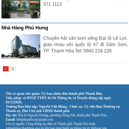
371 1112
Nhà Hàng Phú Hưng
Chuyên hải sản tươi sống Đại lộ Lê Lợi,
giao nhau với quốc lộ 47 đi Sầm Sơn,
TP. Thanh Hóa Tel: 0942 216 226
1
2
Tên cơ quan chủ quản: Ủy ban nhân dân thành phố Thanh Hóa.
Giấy phép: số 05/GP-TTĐT do Sở Thông tin và Truyền thông cấp ngày
01/12/2020.
Trưởng Ban biên tập: Nguyễn Việt Hùng; Chức vụ: Uỷ viên Ban Thường vụ
Thành uỷ, Phó Chủ tịch UBND thành phố.
Địa chỉ:
Đại lộ Nguyễn Hoàng, phường Đông Hải, thành phố Thanh Hóa.
Email:
bbttpthanhhoa@gmail.com
Ghi rõ nguồn: Cổng thông tin điện tử Thành phố Thanh Hóa hoặc
tpthanhhoa.thanhhoa.gov.vn khi bạn phát hành lại thông tin từ Website này.