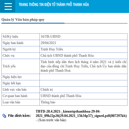
TRANG THÔNG TIN ĐIỆN TỬ THÀNH PHỐ THANH HÓA
Quản lý Văn bản pháp quy
Số/Ký hiệu
16/TB-UBND
Ngày ban hành
29/04/2021
Người ký
Trịnh Huy Triều
Chức vụ
Chủ tịch UBND thành phố Thanh Hóa
Tình hình tiếp dân theo lịch tháng 4 năm 2021 và ý kiến chỉ
Trích yếu
đạo của đồng chí Trịnh Huy Triều, Chủ tịch Ủy ban nhân dân
thành phố Thanh Hoá.
Ngày hiệu lực
Ngày hết hạn
Lĩnh vực văn bản
Chính trị
Cơ quan ban hành
UBND thành phố Thanh Hóa
Loại văn bản
Thông báo
TBTD-28.4.2021-_kiennttpthanhhoa-29-04-
File đính kèm:
2021_09h22p26(29.04.2021_15h34p57)_signed.pdf(807297kb)
- (
Xem trước văn bản
)