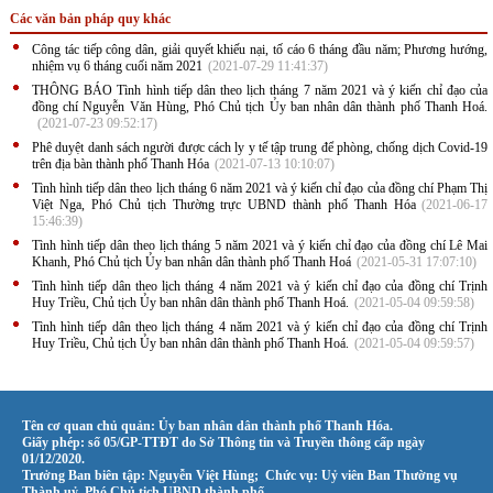
Các văn bản pháp quy khác
Công tác tiếp công dân, giải quyết khiếu nại, tố cáo 6 tháng đầu năm; Phương hướng,
nhiệm vụ 6 tháng cuối năm 2021
(2021-07-29 11:41:37)
THÔNG BÁO Tình hình tiếp dân theo lịch tháng 7 năm 2021 và ý kiến chỉ đạo của
đồng chí Nguyễn Văn Hùng, Phó Chủ tịch Ủy ban nhân dân thành phố Thanh Hoá.
(2021-07-23 09:52:17)
Phê duyệt danh sách người được cách ly y tế tập trung để phòng, chống dịch Covid-19
trên địa bàn thành phố Thanh Hóa
(2021-07-13 10:10:07)
Tình hình tiếp dân theo lịch tháng 6 năm 2021 và ý kiến chỉ đạo của đồng chí Phạm Thị
Việt Nga, Phó Chủ tịch Thường trực UBND thành phố Thanh Hóa
(2021-06-17
15:46:39)
Tình hình tiếp dân theo lịch tháng 5 năm 2021 và ý kiến chỉ đạo của đồng chí Lê Mai
Khanh, Phó Chủ tịch Ủy ban nhân dân thành phố Thanh Hoá
(2021-05-31 17:07:10)
Tình hình tiếp dân theo lịch tháng 4 năm 2021 và ý kiến chỉ đạo của đồng chí Trịnh
Huy Triều, Chủ tịch Ủy ban nhân dân thành phố Thanh Hoá.
(2021-05-04 09:59:58)
Tình hình tiếp dân theo lịch tháng 4 năm 2021 và ý kiến chỉ đạo của đồng chí Trịnh
Huy Triều, Chủ tịch Ủy ban nhân dân thành phố Thanh Hoá.
(2021-05-04 09:59:57)
Tên cơ quan chủ quản: Ủy ban nhân dân thành phố Thanh Hóa.
Giấy phép: số 05/GP-TTĐT do Sở Thông tin và Truyền thông cấp ngày
01/12/2020.
Trưởng Ban biên tập: Nguyễn Việt Hùng; Chức vụ: Uỷ viên Ban Thường vụ
Thành uỷ, Phó Chủ tịch UBND thành phố.