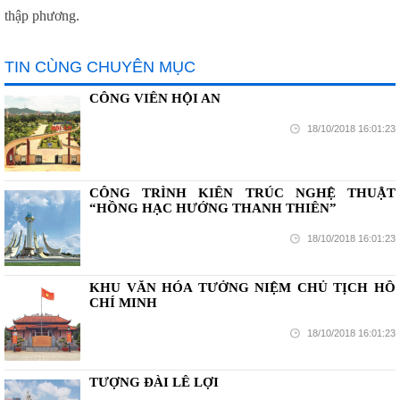
thập phương.
TIN CÙNG CHUYÊN MỤC
CÔNG VIÊN HỘI AN
18/10/2018 16:01:23
CÔNG TRÌNH KIẾN TRÚC NGHỆ THUẬT
“HỒNG HẠC HƯỚNG THANH THIÊN”
18/10/2018 16:01:23
KHU VĂN HÓA TƯỞNG NIỆM CHỦ TỊCH HỒ
CHÍ MINH
18/10/2018 16:01:23
TƯỢNG ĐÀI LÊ LỢI