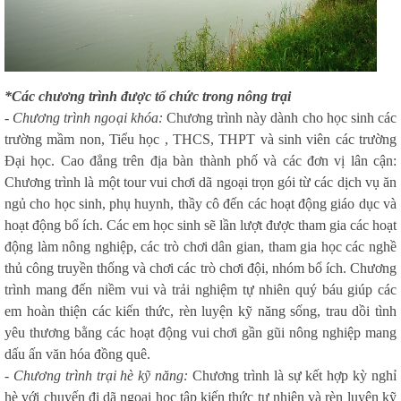
*Các chương trình được tổ chức trong
nông trại
- Chương trình ngoại khóa:
Chương trình này dành cho học sinh các
trường mầm non, Tiểu học , THCS, THPT và sinh viên các trường
Đại học.
Cao đẳng trên địa bàn thành phố và các đơn vị lân cận:
Chương trình là một tour vui chơi dã ngoại trọn gói từ các dịch vụ ăn
ngủ cho học sinh, phụ huynh, thầy cô đến các hoạt động giáo dục và
hoạt động bổ ích. Các em học sinh sẽ lần lượt được tham gia các hoạt
động làm nông nghiệp, các trò chơi dân gian, tham gia học các nghề
thủ công truyền thống và chơi các trò chơi đội, nhóm bổ ích. Chương
trình mang đến niềm vui và trải nghiệm tự nhiên quý báu giúp các
em hoàn thiện các kiến thức, rèn luyện kỹ năng sống, trau dồi tình
yêu thương bằng các hoạt động vui chơi gần gũi nông nghiệp mang
dấu ấn văn hóa đồng quê.
-
Chương trình trại hè kỹ năng:
Chương trình là sự kết hợp kỳ nghỉ
hè với chuyến đi dã ngoại học tập kiến thức tự nhiên và rèn luyện kỹ