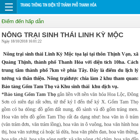
TRANG THÔNG TIN ĐIỆN TỬ THÀNH PHỐ THANH HÓA
Điểm đến hấp dẫn
NÔNG TRẠI SINH THÁI LINH KỲ MỘC
Ngày 18/10/2018 16:01:22
Nông trại sinh thái Linh Kỳ Mộc tọa lại tại thôn Thịnh Vạn, xã
Quảng Thịnh, thành phố Thanh Hóa với diện tích 10ha. Cách
trung tâm thành phố 7km về phía Tây. Đây là điểm du lịch lý
tưởng và thân thiện. Nông trạiđược chia làm 2 khu tham quan:
Bảo tàng Gốm Tam Thọ và Khu sinh thái  khu dịch vụ.
*Bảo tàng Gốm Tam Thọ
gắn liền với nền văn hóa Hoa Lộc, Đông
Sơn có niên đại rất sớm, từ thế kỷ I đến thế kỷ X. Gốm Tam Thọ
gồm có ba dòng: đồ gốm đất nung, đồ sành và đồ gốm tráng men.
Hoa văn trên đồ gốm Tam Thọ rất đa dạng như: hoa văn in ô trám
(văn trám đơn, văn trám lồng), hoa văn in ô vuông, hoa văn hình hoa
thị, hoa văn xương cá hoặc lá dừa, hoa văn phên đan, hoa văn thừng,
hoa văn chải, hoa văn sóng nước và văn vòng chỉ chìm, hoa văn đắp