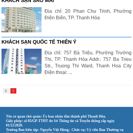
KHÁCH SẠN SAO MAI
Địa chỉ: 20 Phan Chu Trinh, Phường
Điện Biên, TP. Thanh Hóa
KHÁCH SẠN QUỐC TẾ THIÊN Ý
Địa chỉ: 757 Bà Triệu, Phường Trường
Thi, TP. Thanh Hóa Addr.: 757 Ba Trieu
Str., Truong Thi Ward, Thanh Hoa City
Điện thoại: ...
1
2
Tên cơ quan chủ quản: Ủy ban nhân dân thành phố Thanh Hóa.
Giấy phép: số 05/GP-TTĐT do Sở Thông tin và Truyền thông cấp ngày
01/12/2020.
Trưởng Ban biên tập: Nguyễn Việt Hùng; Chức vụ: Uỷ viên Ban Thường vụ