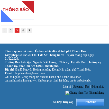
1
2
3
4
5
Tên cơ quan chủ quản: Ủy ban nhân dân thành phố Thanh Hóa.
Giấy phép: số 05/GP-TTĐT do Sở Thông tin và Truyền thông cấp ngày
01/12/2020.
Trưởng Ban biên tập: Nguyễn Việt Hùng; Chức vụ: Uỷ viên Ban Thường vụ
Thành uỷ, Phó Chủ tịch UBND thành phố.
Địa chỉ:
Đại lộ Nguyễn Hoàng, phường Đông Hải, thành phố Thanh Hóa.
Email:
bbttpthanhhoa@gmail.com
Ghi rõ nguồn: Cổng thông tin điện tử Thành phố Thanh Hóa hoặc
tpthanhhoa.thanhhoa.gov.vn khi bạn phát hành lại thông tin từ Website này.
Liên hệ |
Site map
|
Rss
|
Đăng nhập
Số lượt truy cập:
15079286