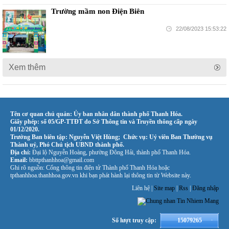
Trường mầm non Điện Biên
22/08/2023 15:53:22
Xem thêm
Tên cơ quan chủ quản: Ủy ban nhân dân thành phố Thanh Hóa.
Giấy phép: số 05/GP-TTĐT do Sở Thông tin và Truyền thông cấp ngày
01/12/2020.
Trưởng Ban biên tập: Nguyễn Việt Hùng; Chức vụ: Uỷ viên Ban Thường vụ
Thành uỷ, Phó Chủ tịch UBND thành phố.
Địa chỉ:
Đại lộ Nguyễn Hoàng, phường Đông Hải, thành phố Thanh Hóa.
Email:
bbttpthanhhoa@gmail.com
Ghi rõ nguồn: Cổng thông tin điện tử Thành phố Thanh Hóa hoặc
tpthanhhoa.thanhhoa.gov.vn khi bạn phát hành lại thông tin từ Website này.
Liên hệ |
Site map
|
Rss
|
Đăng nhập
Số lượt truy cập:
15079265