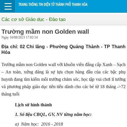
TRANG THÔNG TIN ĐIỆN TỬ THÀNH PHỐ THANH HÓA
Các cơ sở Giáo dục - Đào tạo
Trường mầm non Golden wall
Ngày 16/08/2023 17:02:14
Địa chỉ: 02 Chi lăng - Phường Quảng Thành - TP Thanh
Hóa
Trường mầm non Golden wall với khuôn viên đẳng cấp Xanh – Sạch
– An toàn, xứng đáng là sự lựa chọn hàng đầu của các bậc phụ
huynh đang tìm kiếm môi trường chăm sóc, học tập vui chơi lí tưởng
và phương pháp giáo dục tiên tiến dành cho các bé từ 18 tháng ->72
tháng tuổi
Lịch sử hình thành
1. Số liệu CBQL
, GV, NV
từng năm học:
a) N
ăm học: 2016 - 2018