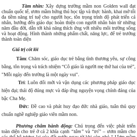
Tầm nhìn:
Xây dựng trường mầm non Golden wall đạt
chuẩn quốc tế, ươm mầm hứng thú học tập và thực hành, khai mở tối
đa tiềm năng trí tuệ cho người học, tôn trọng trình độ phát triển cá
nhân, hướng đến giáo dục hoàn thiện con người nhân bản từ những
năm đầu đời, dẫn tới khả năng thích ứng với nhiều môi trường sống
và hoạt động. Hình thành những phẩm chất, năng lực, để trẻ trưởng
thành toàn diện
Giá trị cốt lõi
Tâm
: Chăm sóc, giáo dục trẻ bằng tình thương yêu, sự công
bằng, tôn trọng và trách nhiệm “Cô giáo là người mẹ thứ hai của trẻ”,
"Mỗi ngày đến trường là một ngày vui".
Trí
: Luôn đổi mới và vận dụng các phương pháp giáo dục
hiện đại; thái độ đúng mực và đáp ứng nguyện vọng chính đáng của
bậc Cha Mẹ.
Đức
: Đề cao và phát huy đạo đức nhà giáo, tuân thủ quy
chuẩn nghề nghiệp giáo viên mầm non.
Phương châm hành động:
Chú trọng đến việc phát triển
toàn diện cho trẻ ở cả 2 khía cạnh
“tâm”
và
“trí”
–
ươm mầm cho
các thế hệ tương lai của đất nước ngay từ khi còn nhỏ “ Ươm mầm