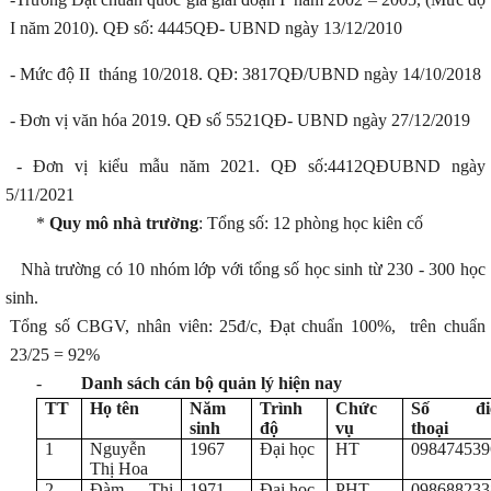
I năm 2010). QĐ số: 4445QĐ- UBND ngày 13/12/2010
- Mức độ II tháng 10/2018. QĐ: 3817QĐ/UBND ngày 14/10/2018
- Đơn vị văn hóa 2019. QĐ số 5521QĐ- UBND ngày 27/12/2019
- Đơn vị kiểu mẫu năm 2021. QĐ số:4412QĐUBND ngày
5/11/2021
*
Quy mô nhà trường
: Tổng số: 12 phòng học kiên cố
Nhà trường có 10 nhóm lớp với tổng số học sinh từ 230 - 300 học
sinh.
Tổng số CBGV, nhân viên: 25đ/c, Đạt chuẩn 100%, trên chuẩn
23/25 = 92%
-
Danh sách cán bộ quản lý hiện nay
TT
Họ tên
Năm
Trình
Chức
Số đi
sinh
độ
vụ
thoại
1
Nguyễn
1967
Đại học
HT
098474539
Thị Hoa
2
Đàm Thị
1971
Đại học
PHT
098688233