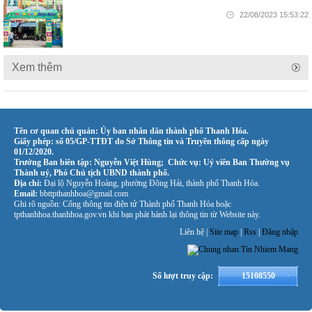
22/08/2023 15:53:22
Xem thêm
Tên cơ quan chủ quản: Ủy ban nhân dân thành phố Thanh Hóa.
Giấy phép: số 05/GP-TTĐT do Sở Thông tin và Truyền thông cấp ngày
01/12/2020.
Trưởng Ban biên tập: Nguyễn Việt Hùng; Chức vụ: Uỷ viên Ban Thường vụ
Thành uỷ, Phó Chủ tịch UBND thành phố.
Địa chỉ:
Đại lộ Nguyễn Hoàng, phường Đông Hải, thành phố Thanh Hóa.
Email:
bbttpthanhhoa@gmail.com
Ghi rõ nguồn: Cổng thông tin điện tử Thành phố Thanh Hóa hoặc
tpthanhhoa.thanhhoa.gov.vn khi bạn phát hành lại thông tin từ Website này.
Liên hệ |
Site map
|
Rss
|
Đăng nhập
Số lượt truy cập:
15108550