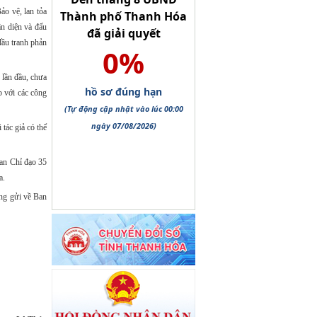
o vệ, lan tỏa
ận diện và đấu
đầu tranh phản
 lần đầu, chưa
p với các công
 tác giả có thể
Ban Chỉ đạo 35
a.
ợng gửi về Ban