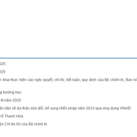
Lê Th
2025
2025
ển khai thực hiện các nghị quyết, chỉ thị, kết luận, quy định của Bộ chính trị, Ban b
ng trường học
III năm 2025
Nhân dân về dự thảo sửa đổi, bổ sung Hiến pháp năm 2013 qua ứng dụng VNeID
 phố Thanh Hóa
 Chỉ thị 05 của Bộ chính trị