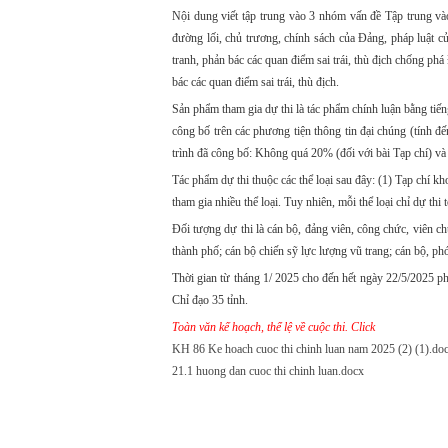
Nội dung viết tập trung vào 3 nhóm vấn đề Tập trung v
đường lối, chủ trương, chính sách của Đảng, pháp luật c
tranh, phản bác các quan điểm sai trái, thù địch chống p
bác các quan điểm sai trái, thù địch.
Sản phẩm tham gia dự thi là tác phẩm chính luận bằng tiến
công bố trên các phương tiện thông tin đại chúng (tính đ
trình đã công bố: Không quá 20% (đối với bài Tạp chí) và
Tác phẩm dự thi thuộc các thể loại sau đây: (1) Tạp chí kho
tham gia nhiều thể loại. Tuy nhiên, mỗi thể loại chỉ dự thi 
Đối tượng dự thi là cán bộ, đảng viên, công chức, viên ch
thành phố; cán bộ chiến sỹ lực lượng vũ trang; cán bộ, p
Thời gian từ tháng 1/ 2025 cho đến hết ngày 22/5/2025 ph
Chỉ đạo 35 tỉnh.
Toàn văn kế hoạch, thể lệ về cuộc thi. Click
KH 86 Ke hoach cuoc thi chinh luan nam 2025 (2) (1).do
21.1 huong dan cuoc thi chinh luan.docx