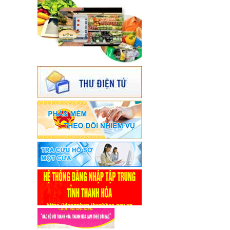
đạo của đồng chí Nguyễn Văn Hùng,
Phó Chủ tịch Ủy ban nhân dân thành
phố Thanh Hoá.