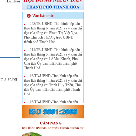
ảo
Văn bản mới
243/TB-UBND-Tình hình tiếp dân
theo lịch tháng 6 năm 2021 và ý kiến chỉ
đạo của đồng chí Phạm Thị Việt Nga,
Phó Chủ tịch Thường trực UBND
thành phố Thanh Hóa
214/TB-UBND-Tình hình tiếp dân
theo lịch tháng 5 năm 2021 và ý kiến chỉ
đạo của đồng chí Lê Mai Khanh, Phó
Chủ tịch Ủy ban nhân dân thành phố
Thanh Hoá
16/TB-UBND-Tình hình tiếp dân
í thư Trung
theo lịch tháng 4 năm 2021 và ý kiến chỉ
đạo của đồng chí Trịnh Huy Triều, Chủ
tịch Ủy ban nhân dân thành phố Thanh
Hoá.
16/TB-UBND-Tình hình tiếp dân
theo lịch tháng 4 năm 2021 và ý kiến chỉ
đạo của đồng chí Trịnh Huy Triều, Chủ
tịch Ủy ban nhân dân thành phố Thanh
Hoá.
108/TB-UBND-Tình hình tiếp dân
theo lịch tháng 3 năm 2021 và ý kiến chỉ