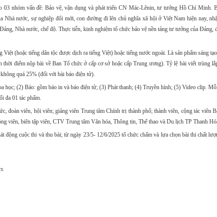
ào 03 nhóm vấn đề: Bảo vệ, vận dụng và phát triển CN Mác-Lênin, tư tưởng Hồ Chí Minh. Bả
ủa Nhà nước, sự nghiệp đổi mới, con đường đi lên chủ nghĩa xã hội ở Việt Nam hiện nay, nh
há Đảng, Nhà nước, chế độ. Thực tiễn, kinh nghiệm tổ chức bảo vệ nền tảng tư tưởng của Đảng, 
g Việt (hoặc tiếng dân tộc được dịch ra tiếng Việt) hoặc tiếng nước ngoài. Là sản phẩm sáng tạo
ến thời điểm nộp bài về Ban Tổ chức ở cấp cơ sở hoặc cấp Trung ương). Tỷ lệ bài viết trùng lắ
 không quá 25% (đối với bài báo điện tử).
a học; (2) Báo: gồm báo in và báo điện tử; (3) Phát thanh; (4) Truyền hình; (5) Video clip. Mỗi
tối đa 01 tác phẩm.
ức, đoàn viên, hội viên; giảng viên Trung tâm Chính trị thành phố; thành viên, cộng tác viên 
hóng viên, biên tập viên, CTV Trung tâm Văn hóa, Thông tin, Thể thao và Du lịch TP Thanh Hó
át động cuộc thi và thu bài; từ ngày 23/5- 12/6/2025 tổ chức chấm và lựa chọn bài thi chất lư
cx