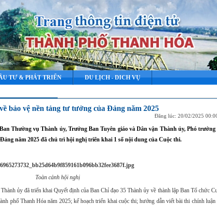
ẦU TƯ & PHÁT TRIỂN
DU LỊCH - DICH VỤ
n về bảo vệ nền tảng tư tưởng của Đảng năm 2025
Đăng lúc: 20/02/2025 00:
ên Ban Thường vụ Thành ủy, Trưởng Ban Tuyên giáo và Dân vận Thành ủy, Phó trưởng
Đảng năm 2025 đã chủ trì hội nghị triển khai 1 số nội dung của Cuộc thi.
Toàn cảnh hội nghị
ận Thành ủy đã triển khai Quyết định của Ban Chỉ đạo 35 Thành ủy về thành lập Ban Tổ chức 
hành phố Thanh Hóa năm 2025; kế hoạch triển khai cuộc thi; hướng dẫn viết bài thi chính luận