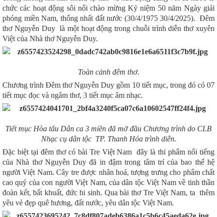
chức các hoạt động sôi nổi chào mừng Kỷ niệm 50 năm Ngày giải
phóng miền Nam, thống nhất đất nước (30/4/1975 30/4/2025).
Đêm
thơ Nguyễn Duy
là một hoạt động trong
chuỗi trình diễn thơ xuyên
Việt của Nhà thơ Nguyễn Duy.
Toàn cảnh đêm thơ.
Chương trình Đêm thơ Nguyễn Duy gồm 10 tiết mục, trong đó có 07
tiết mục đọc và ngâm thơ, 3 tiết mục âm nhạc.
Tiết mục
Hòa tấu Dân ca 3 miền
đã
mở đầu Chương trình do CLB
Nhạc cụ dân tộc TP. Thanh Hóa trình diễn.
Đặc biệt tại đêm thơ có bài
Tre Việt Nam
đây là
thi phẩm nổi tiếng
của Nhà thơ Nguyễn Duy đã in đậm trong tâm trí của bao thế hệ
người Việt Nam. Cây tre được nhân hoá, tượng trưng cho phẩm chất
cao quý của con người Việt Nam, của dân tộc Việt Nam về tinh thần
đoàn kết, bất khuất, đức hi sinh. Qua bài thơ Tre Việt Nam, ta thêm
yêu vẻ đẹp quê hương, đất nước, yêu dân tộc Việt Nam.