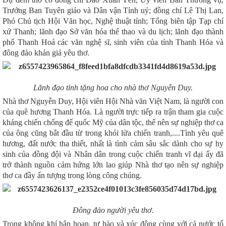
Trưởng Ban Tuyên giáo và Dân vận Tỉnh uỷ; đồng chí Lê Thị Lan,
Phó Chủ tịch Hội Văn học, Nghệ thuật tỉnh; Tổng biên tập Tạp chí
xứ Thanh; lãnh đạo Sở văn hóa thể thao và du lịch; lãnh đạo thành
phố Thanh Hoá các
văn nghệ sĩ, sinh viên của tỉnh Thanh Hóa và
đông đảo khán giả yêu thơ.
Lãnh đạo tỉnh tặng hoa cho nhà thơ Nguyễn Duy.
Nhà thơ Nguyễn Duy, Hội viên Hội Nhà văn Việt Nam, là người con
của quê hương Thanh Hóa. Là người trực tiếp ra trận tham gia cuộc
kháng chiến chống đế quốc Mỹ của dân tộc, thế nên sự nghiệp thơ ca
của ông cũng bắt đầu từ trong khói lửa chiến tranh,....Tình yêu quê
hương, đất nước tha thiết, nhất là tình cảm sâu sắc dành cho sự hy
sinh của đồng đội và Nhân dân trong cuộc chiến tranh vĩ đại ấy đã
trở thành nguồn cảm hứng lớn lao giúp Nhà thơ tạo nên sự nghiệp
thơ ca đầy ấn tượng trong lòng công chúng.
Đông đảo người yêu thơ.
Trong không khí hân hoan, tự hào và xúc động cùng với cả nước tổ