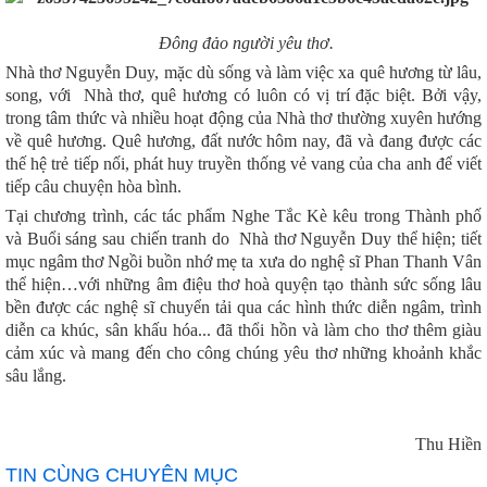
Đông đảo người yêu thơ.
Nhà thơ Nguyễn Duy, mặc dù sống và làm việc xa quê hương từ lâu,
song, với Nhà thơ, quê hương có luôn có vị trí đặc biệt. Bởi vậy,
trong tâm thức và nhiều hoạt động của Nhà thơ thường xuyên hướng
về quê hương. Quê hương, đất nước hôm nay, đã và đang được các
thế hệ trẻ tiếp nối, phát huy truyền thống vẻ vang của cha anh để viết
tiếp câu chuyện hòa bình.
Tại chương trình, các tác phẩm
Nghe Tắc Kè kêu trong Thành phố
và Buổi sáng sau chiến tranh do Nhà thơ Nguyễn Duy thể hiện; tiết
mục ngâm thơ Ngồi buồn nhớ mẹ ta xưa do nghệ sĩ Phan Thanh Vân
thể hiện…
với những âm điệu thơ hoà quyện tạo thành sức sống lâu
bền được các nghệ sĩ chuyển tải qua các hình thức diễn ngâm, trình
diễn ca khúc, sân khấu hóa... đã thổi hồn và làm cho thơ thêm giàu
cảm xúc và mang đến cho công chúng yêu thơ những khoảnh khắc
sâu lắng.
Thu Hiền
TIN CÙNG CHUYÊN MỤC