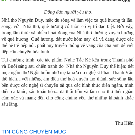
Đông đảo người yêu thơ.
Nhà thơ Nguyễn Duy, mặc dù sống và làm việc xa quê hương từ lâu,
song, với Nhà thơ, quê hương có luôn có vị trí đặc biệt. Bởi vậy,
trong tâm thức và nhiều hoạt động của Nhà thơ thường xuyên hướng
về quê hương. Quê hương, đất nước hôm nay, đã và đang được các
thế hệ trẻ tiếp nối, phát huy truyền thống vẻ vang của cha anh để viết
tiếp câu chuyện hòa bình.
Tại chương trình, các tác phẩm
Nghe Tắc Kè kêu trong Thành phố
và Buổi sáng sau chiến tranh do Nhà thơ Nguyễn Duy thể hiện; tiết
mục ngâm thơ Ngồi buồn nhớ mẹ ta xưa do nghệ sĩ Phan Thanh Vân
thể hiện…
với những âm điệu thơ hoà quyện tạo thành sức sống lâu
bền được các nghệ sĩ chuyển tải qua các hình thức diễn ngâm, trình
diễn ca khúc, sân khấu hóa... đã thổi hồn và làm cho thơ thêm giàu
cảm xúc và mang đến cho công chúng yêu thơ những khoảnh khắc
sâu lắng.
Thu Hiền
TIN CÙNG CHUYÊN MỤC