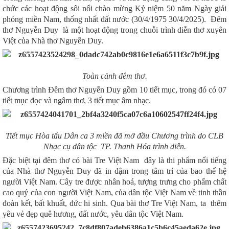
chức các hoạt động sôi nổi chào mừng Kỷ niệm 50 năm Ngày giải
phóng miền Nam, thống nhất đất nước (30/4/1975 30/4/2025).
Đêm
thơ Nguyễn Duy
là một hoạt động trong
chuỗi trình diễn thơ xuyên
Việt của Nhà thơ Nguyễn Duy.
Toàn cảnh đêm thơ.
Chương trình Đêm thơ Nguyễn Duy gồm 10 tiết mục, trong đó có 07
tiết mục đọc và ngâm thơ, 3 tiết mục âm nhạc.
Tiết mục
Hòa tấu Dân ca 3 miền
đã
mở đầu Chương trình do CLB
Nhạc cụ dân tộc TP. Thanh Hóa trình diễn.
Đặc biệt tại đêm thơ có bài
Tre Việt Nam
đây là
thi phẩm nổi tiếng
của Nhà thơ Nguyễn Duy đã in đậm trong tâm trí của bao thế hệ
người Việt Nam. Cây tre được nhân hoá, tượng trưng cho phẩm chất
cao quý của con người Việt Nam, của dân tộc Việt Nam về tinh thần
đoàn kết, bất khuất, đức hi sinh. Qua bài thơ Tre Việt Nam, ta thêm
yêu vẻ đẹp quê hương, đất nước, yêu dân tộc Việt Nam.