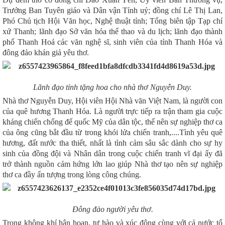
Trưởng Ban Tuyên giáo và Dân vận Tỉnh uỷ; đồng chí Lê Thị Lan,
Phó Chủ tịch Hội Văn học, Nghệ thuật tỉnh; Tổng biên tập Tạp chí
xứ Thanh; lãnh đạo Sở văn hóa thể thao và du lịch; lãnh đạo thành
phố Thanh Hoá các
văn nghệ sĩ, sinh viên của tỉnh Thanh Hóa và
đông đảo khán giả yêu thơ.
Lãnh đạo tỉnh tặng hoa cho nhà thơ Nguyễn Duy.
Nhà thơ Nguyễn Duy, Hội viên Hội Nhà văn Việt Nam, là người con
của quê hương Thanh Hóa. Là người trực tiếp ra trận tham gia cuộc
kháng chiến chống đế quốc Mỹ của dân tộc, thế nên sự nghiệp thơ ca
của ông cũng bắt đầu từ trong khói lửa chiến tranh,....Tình yêu quê
hương, đất nước tha thiết, nhất là tình cảm sâu sắc dành cho sự hy
sinh của đồng đội và Nhân dân trong cuộc chiến tranh vĩ đại ấy đã
trở thành nguồn cảm hứng lớn lao giúp Nhà thơ tạo nên sự nghiệp
thơ ca đầy ấn tượng trong lòng công chúng.
Đông đảo người yêu thơ.
Trong không khí hân hoan, tự hào và xúc động cùng với cả nước tổ