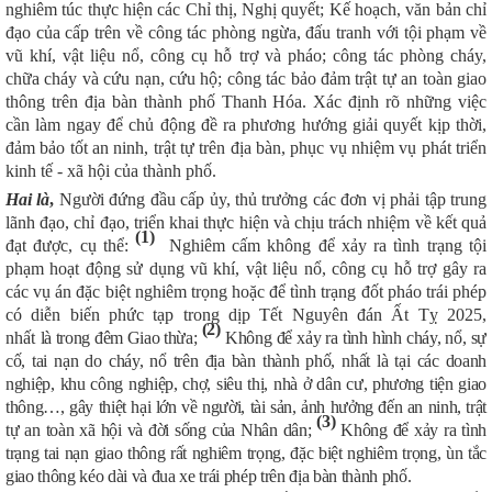
nghiêm túc thực hiện các Chỉ thị, Nghị quyết; Kế hoạch, văn bản chỉ
đạo của cấp trên về công tác phòng ngừa, đấu tranh với tội phạm về
vũ khí, vật liệu nổ, công cụ hỗ trợ và pháo; công tác phòng cháy,
chữa cháy và cứu nạn, cứu hộ; công tác bảo đảm trật tự an toàn giao
thông trên địa bàn thành phố Thanh Hóa. Xác định rõ những việc
cần làm ngay để chủ động đề ra phương hướng giải quyết kịp thời,
đảm bảo tốt an ninh, trật tự trên địa bàn, phục vụ nhiệm vụ phát triển
kinh tế - xã hội của thành phố.
Hai là
,
Người đứng đầu cấp ủy, thủ trưởng các đơn vị phải tập trung
lãnh đạo, chỉ đạo, triển khai thực hiện và chịu trách nhiệm về kết quả
(1)
đạt được, cụ thể:
Nghiêm cấm không để xảy ra tình trạng tội
phạm hoạt động sử dụng vũ khí, vật liệu nổ, công cụ hỗ trợ gây ra
các vụ án đặc biệt nghiêm trọng hoặc để tình trạng đốt pháo trái phép
có diễn biến phức tạp trong dịp Tết Nguyên đán Ất Tỵ 2025,
(2)
nhất
là
trong
đêm
Giao
thừa;
Không
để xảy ra tình hình cháy, nổ, sự
cố, tai nạn do cháy, nổ trên địa bàn thành phố, nhất là tại các doanh
nghiệp, khu công nghiệp, chợ, siêu thị, nhà ở dân cư, phương tiện giao
thông…, gây thiệt hại lớn về người, tài sản, ảnh hưởng đến an ninh, trật
(3)
tự an toàn xã hội và đời sống của Nhân dân;
Không
để xảy ra tình
trạng tai nạn giao thông rất nghiêm trọng, đặc biệt nghiêm trọng, ùn tắc
giao thông kéo dài và đua xe trái phép trên địa bàn thành phố.