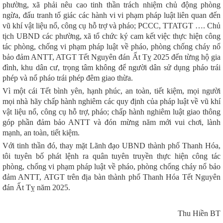
phường, xã phải nêu cao tinh thần trách nhiệm chủ động phòng
ngừa, đấu tranh tố giác các hành vi vi phạm pháp luật liên quan đến
vũ khí vật liệu nổ, công cụ hỗ trợ và pháo; PCCC, TTATGT …. Chủ
tịch UBND các phường, xã tổ chức ký cam kết việc thực hiện công
tác phòng, chống vi phạm pháp luật về pháo, phòng chống cháy nổ
bảo đảm ANTT, ATGT Tết Nguyên đán Ất Tỵ 2025
đến từng hộ gia
đình, khu dân cư, trọng tâm không để người dân sử dụng pháo trái
phép và nổ pháo trái phép đêm giao thừa.
Vì
một cái Tết bình yên, hạnh phúc, an toàn, tiết kiệm
,
mọi người
mọi nhà hãy chấp hành nghiêm các quy định của pháp luật về vũ khí
vật liệu nổ, công cụ hỗ trợ, pháo; chấp hành nghiêm luật giao thông
góp phần đảm bảo ANTT và đón mừng năm mới vui chơi, lành
mạnh, an toàn, tiết kiệm.
Với tinh thần đó, thay mặt Lãnh đạo UBND thành phố Thanh Hóa,
tôi tuyên bố phát lệnh ra quân tuyên truyền thực hiện công tác
phòng, chống vi phạm pháp luật về pháo, phòng chống cháy nổ bảo
đảm ANTT, ATGT trên địa bàn thành phố Thanh Hóa Tết Nguyên
đán Ất Tỵ năm 2025.
T
hu Hiền BT