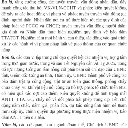
Ba là
,
tăng cường công tác tuyên truyền vận động nhân dân, đẩy
mạnh công tác
thu hồi VK-VLN-CCHT và pháo
;
kiên quyết không
để xảy ra các hoạt động vi phạm về pháo;
tuyên truyền vận động gia
đình, người thân, Nhân dân nơi cư trú thực hiện tốt các quy định của
pháp luật về PCCC và CNCH; tuyên truyền vận động người thân,
gia đình và Nhân dân thực hiện nghiêm quy định về bảo đảm
TTATGT. Nghiêm cấm mọi hành vi can thiệp, tác động vào quá trình
xử lý các hành vi vi phạm pháp luật về giao thông của cơ quan chức
năng.
Bốn là,
các đơn vị tập trung chỉ đạo quyết liệt các nhiệm vụ trọng tâm
trong thời gian trước, trong và sau Tết Nguyên đán Ất Tỵ 2025, trong
đó lực lượng Công an làm nòng cốt phải bám sát chỉ đạo của UBND
tỉnh, Giám đốc Công an tỉnh, Thành ủy, UBND thành phố về công tác
bảo đảm trật tự công cộng, trật tự an toàn giao thông, phòng cháy
chữa cháy, vũ khí vật liệu nổ, công cụ hỗ trợ, pháo; tổ chức triển khai
có hiệu quả các đợt cao điểm, kiên quyết không để tình trạng mất
ANTT, TTATGT, cháy nổ và đốt pháo trái phép trong dịp Tết; chủ
động nắm chắc, đánh giá, phân tích, dự báo đúng tình hình để tham
mưu cấp ủy, chính quyền địa phương trong thực hiện nhiệm vụ bảo
đảm ANTT trên địa bàn.
Năm là,
các cơ quan, ban ngành đoàn thể, Chủ tịch UBND các