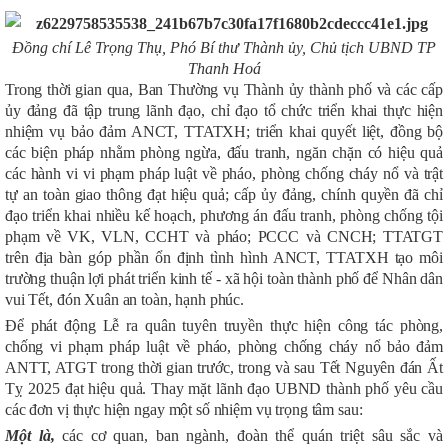
Đồng chí Lê Trọng Thụ, Phó Bí thư Thành ủy, Chủ tịch UBND TP
Thanh Hoá
Trong thời gian qua, Ban Thường vụ Thành ủy thành phố và các cấp
ủy đảng đã tập trung lãnh đạo, chỉ đạo tổ chức triển khai thực hiện
nhiệm vụ bảo đảm ANCT, TTATXH;
triển khai quyết liệt, đồng bộ
các biện pháp nhằm phòng ngừa, đấu tranh, ngăn chặn có hiệu quả
các hành vi vi phạm pháp luật về pháo, phòng chống cháy nổ và trật
tự an toàn giao thông đạt hiệu quả;
cấp ủy đảng, chính quyền đã chỉ
đạo triển khai nhiều kế hoạch, phương án đấu tranh, phòng chống tội
phạm về VK, VLN, CCHT và pháo; PCCC và CNCH; TTATGT
trên địa bàn góp phần ổn định tình hình ANCT, TTATXH tạo môi
trường thuận lợi phát triển kinh tế - xã hội toàn thành phố để Nhân dân
vui Tết, đón Xuân an toàn, hạnh phúc.
Để
phát động Lễ ra quân tuyên truyền thực hiện công tác phòng,
chống vi phạm pháp luật về pháo, phòng chống cháy nổ bảo đảm
ANTT, ATGT trong thời gian trước, trong và sau Tết Nguyên đán
Ất
Tỵ 2025
đạt hiệu quả. Thay mặt lãnh đạo UBND thành phố yêu cầu
các đơn vị thực hiện ngay một số nhiệm vụ trọng tâm sau:
Một là,
các cơ quan, ban ngành, đoàn thể quán triệt sâu sắc và