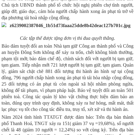
Chủ tịch UBND thành phố tổ chức hội nghị phiên chợ tình người,
giúp đỡ, giáo dục, cảm hóa người chấp hành xong án phạt tù trở về
địa phương tái hoà nhập cộng đồng.
Các tập thể được tặng đơn vị thi đua quyết thắng.
Bảo đảm tuyệt đối an toàn Nhà tạm giữ Công an thành phố và Công
an huyện Đông Sơn không để xảy ra trốn, chết không bình thường,
phạm tội mới; bảo đảm chế độ, chính sách đối với người bị tạm giữ,
tạm giam. Tiếp nhận mới 721 lượt người bị tạm giữ, tạm giam. Quản
lý, giám sát chặt chẽ 881 đối tượng thi hành án hình sự tại cộng
đồng, 796 người chấp hành xong án phạt tù tái hòa nhập cộng đồng,
25 đối tượng có án phạt tù còn ngoài xã hội nhằm phòng ngừa,
không để tái phạm, vì phạm pháp luật. Bảo vệ tuyệt đối an toàn 501
phiên toà. Công tác quản lý kho vật chứng thực hiện đảm bảo an
toàn, đúng quy trình quy định, không xảy ra hư hỏng, mất mát, thất
lạc phục vụ tốt cho công tác điều tra, truy tố, xét xử và thi hành án.
Năm 2024 tình hình TTATGT được đảm bảo: Trên địa bàn thành
phố Thanh Hoá, TNGT xảy ra 151( giảm 37 vụ =19,68%), số người
chết là 48 (giảm 10 người = 12,24%) so với cùng kỳ. Trên địa bàn