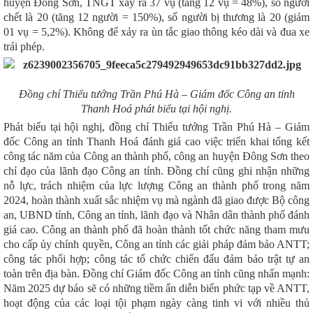
huyện Đông Sơn, TNGT xảy ra 37 vụ (tăng 12 vụ = 48%), số người
chết là 20 (tăng 12 người = 150%), số người bị thương là 20 (giảm
01 vụ = 5,2%). Không để xảy ra ùn tắc giao thông kéo dài và đua xe
trái phép.
Đồng chí Thiếu tướng Trần Phú Hà – Giám đốc Công an tỉnh
Thanh Hoá
phát biểu tại hội nghị.
Phát biểu tại hội nghị, đồng chí Thiếu tướng Trần Phú Hà – Giám
đốc Công an tỉnh Thanh Hoá đánh giá cao việc triển khai tổng kết
công tác năm của Công an thành phố
, công an huyện Đông Sơn
theo
chỉ đạo của lãnh đạo Công an tỉnh. Đồng chí cũng ghi nhận những
nỗ lực, trách nhiệm của lực lượng Công an thành phố trong năm
202
4
, hoàn thành xuất sắc nhiệm vụ mà ngành đã giao được Bộ công
an, UBND tỉnh, Công an tỉnh, lãnh đạo và Nhân dân thành phố đánh
giá cao. Công an thành phố đã hoàn thành tốt chức năng tham mưu
cho cấp ủy chính quyền, Công an tỉnh các giải pháp đảm bảo ANTT;
công tác phối hợp; công tác tổ chức chiến đấu đảm bảo trật tự an
toàn trên địa bàn. Đồng chí Giám đốc Công an tỉnh cũng nhấn mạnh:
Năm 202
5
dự báo sẽ có những tiềm ẩn diễn biến phức tạp về ANTT,
hoạt động của các loại tội phạm ngày càng tinh vi với nhiều thủ