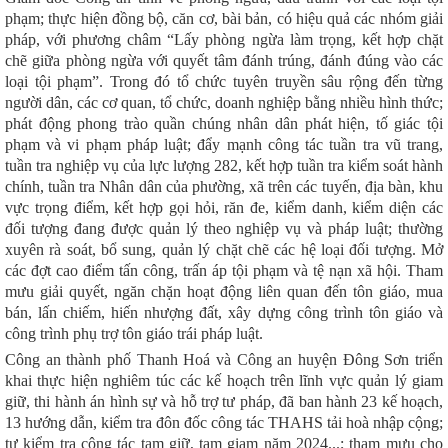
phạm; thực hiện đồng bộ, căn cơ, bài bản, có hiệu quả các nhóm giải
pháp, với phương châm “Lấy phòng ngừa làm trọng, kết hợp chặt
chẽ giữa phòng ngừa với quyết tâm đánh trúng, đánh đúng vào các
loại tội phạm”. Trong đó tổ chức tuyên truyền sâu rộng đến từng
người dân, các cơ quan, tổ chức, doanh nghiệp bằng nhiều hình thức;
phát động phong trào quần chúng nhân dân phát hiện, tố giác tội
phạm và vi phạm pháp luật; đẩy mạnh công tác tuần tra vũ trang,
tuần tra nghiệp vụ của lực lượng 282, kết hợp tuần tra kiểm soát hành
chính, tuần tra Nhân dân của phường, xã trên các tuyến, địa bàn, khu
vực trọng điểm, kết hợp gọi hỏi, răn đe, kiểm danh, kiểm diện các
đối tượng đang được quản lý theo nghiệp vụ và pháp luật; thường
xuyên rà soát, bổ sung, quản lý chặt chẽ các hệ loại đối tượng. Mở
các đợt cao điểm tấn công, trấn áp tội phạm và tệ nạn xã hội. Tham
mưu giải quyết, ngăn chặn hoạt động liên quan đến tôn giáo, mua
bán, lấn chiếm, hiến nhượng đất, xây dựng công trình tôn giáo và
công trình phụ trợ tôn giáo trái pháp luật.
Công an thành phố Thanh Hoá và Công an huyện Đông Sơn triển
khai thực hiện nghiêm túc các kế hoạch trên lĩnh vực quản lý giam
giữ, thi hành án hình sự và hỗ trợ tư pháp, đã ban hành 23 kế hoạch,
13 hướng dẫn, kiểm tra đôn đốc công tác THAHS tải hoà nhập cộng;
tự kiểm tra công tác tạm giữ, tạm giam năm 2024...; tham mưu cho