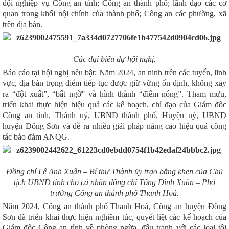
đội nghiệp vụ Công an tỉnh; Công an thành phố;
lãnh đạo các cơ
quan trong khối nội chính
của thành phố;
Công an các phường, xã
trên địa bàn.
Các đại biểu dự hội nghị.
Báo cáo tại hội nghị nêu bật: Năm 2024, an ninh trên các tuyến, lĩnh
vực, địa bàn trọng điểm tiếp tục được giữ vững ổn định, không xảy
ra “đột xuất”, “bất ngờ” và hình thành “điểm nóng”. Tham mưu,
triển khai thực hiện hiệu quả các kế hoạch, chỉ đạo của Giám đốc
Công an tỉnh, Thành uỷ, UBND thành phố, Huyện uỷ, UBND
huyện Đông Sơn và đề ra nhiều giải pháp nâng cao hiệu quả công
tác bảo đảm ANQG.
Đồng chí Lê Anh Xuân – Bí thư Thành ủy trạo bằng khen của Chủ
tịch UBND tỉnh cho cá nhân đồng chí Tống Đình Xuân – Phó
trưởng Công an thành phố Thanh Hoá.
Năm 2024, Công an thành phố Thanh Hoá, Công an huyện Đông
Sơn đã triển khai thực hiện nghiêm túc, quyết liệt các kế hoạch của
Giám đốc Công an tỉnh về phòng ngừa, đấu tranh với các loại tội