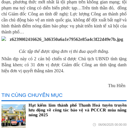
đoạn, phương thức mới nhất là tội phạm trên không gian mạng; tội
phạm ma tuý cũng có diễn biến phức tạp…Trên tinh thần đó, đồng
chí Giám đốc Công an tỉnh đề nghị: Lực lượng Công an thành phố
cần chủ động bảo vệ an ninh quốc gia, không để đột xuất bất ngờ và
hình thành điểm nóng đảm bảo phục vụ phát triển kinh tế xã hội của
thành phố…
Các tập thể được tặng đơn vị thi đua quyết thắng.
Nhân dịp này có 2 cán bộ chiến sĩ được C
hủ tịch UBND tỉnh
tặng
Bằng khen
;
có 3
1
đơn vị được Giám đốc Công an tỉnh tặng danh
hiệu đơn vị quyết thắng năm 202
4.
Thu Hiền
TIN CÙNG CHUYÊN MỤC
Hạt kiểm lâm thành phố Thanh Hoá tuyên truyền
lưu động về công tác bảo vệ và PCCCR mùa nắng
nóng 2025
06/06/2025 00:00:00