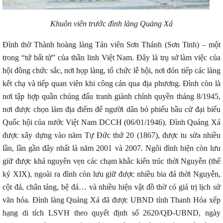
Khuôn viên trước đình làng Quảng Xá
Đình thờ Thành hoàng làng Tản viên Sơn Thánh (Sơn Tinh) – một
trong “tứ bất tử” của thần linh Việt Nam. Đây là trụ sở làm việc của
hội đồng chức sắc, nơi họp làng, tổ chức lễ hội, nơi đón tiếp các làng
kết chạ và tiếp quan viên khi công cán qua địa phương. Đình còn là
nơi tập hợp quần chúng đấu tranh giành chính quyền tháng 8/1945,
nơi được chọn làm địa điểm để người dân bỏ phiếu bầu cử đại biểu
Quốc hội của nước Việt Nam DCCH (06/01/1946). Đình Quảng Xá
được xây dựng vào năm Tự Đức thứ 20 (1867), được tu sửa nhiều
lần, lần gần đây nhất là năm 2001 và 2007. Ngôi đình hiện còn lưu
giữ được khá nguyên vẹn các chạm khắc kiến trúc thời Nguyễn (thế
kỷ XIX), ngoài ra đình còn lưu giữ được nhiều bia đá thời Nguyễn,
cột đá, chân tảng, bệ đá… và nhiều hiện vật đồ thờ có giá trị lịch sử
văn hóa. Đình làng Quảng Xá đã được UBND tỉnh Thanh Hóa xếp
hạng di tích LSVH theo quyết định số 2620/QĐ-UBND, ngày