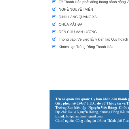
TP Thanh Hóa phát động tháng hành động vì
NGHÈ NGUYỆT VIÊN
ĐÌNH LÀNG QUẢNG XÁ:
CHÙA MẬT ĐA
ĐỀN CHU VĂN LƯƠNG
Thông báo: Về việc lấy ý kiến lập Quy hoạ
Khách sạn Trống Đồng Thanh Hóa
Tên cơ quan chủ quản: Ủy ban nhân dân thành 
Giấy phép: số 05/GP-TTĐT do Sở Thông tin và Tr
Trưởng Ban biên tập: Nguyễn Việt Hùng; Chức 
Địa chỉ:
Đại lộ Nguyễn Hoàng, phường Đông Hải, t
Email:
bbttpthanhhoa@gmail.com
Ghi rõ nguồn: Cổng thông tin điện tử Thành phố Thanh