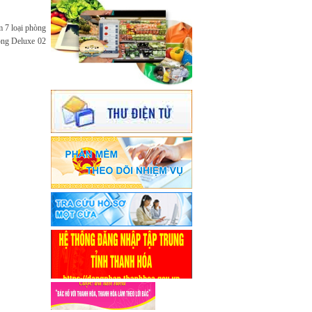
đạo của đồng chí Nguyễn Văn Hùng,
Phó Chủ tịch Ủy ban nhân dân thành
phố Thanh Hoá.
m 7 loại phòng
òng Deluxe 02