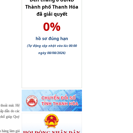
 thoải mái. Hệ
ấp dẫn do các
 phố giúp Quý
h hàng làm giá