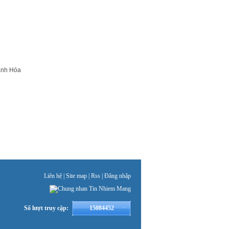
anh Hóa
Liên hệ |
Site map
|
Rss
|
Đăng nhập
Số lượt truy cập:
15084452