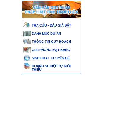
TRA CỨU - ĐẤU GIÁ ĐẤT
DANH MỤC DỰ ÁN
THÔNG TIN QUY HOẠCH
GIẢI PHÓNG MẶT BẰNG
SINH HOẠT CHUYÊN ĐỀ
DOANH NGHIỆP TỰ GIỚI
THIỆU