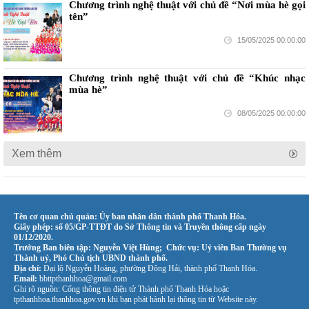
Chương trình nghệ thuật với chủ đề “Nơi mùa hè gọi
tên”
15/05/2025 00:00:00
Chương trình nghệ thuật với chủ đề “Khúc nhạc
mùa hè”
08/05/2025 00:00:00
Xem thêm
Tên cơ quan chủ quản: Ủy ban nhân dân thành phố Thanh Hóa.
Giấy phép: số 05/GP-TTĐT do Sở Thông tin và Truyền thông cấp ngày
01/12/2020.
Trưởng Ban biên tập: Nguyễn Việt Hùng; Chức vụ: Uỷ viên Ban Thường vụ
Thành uỷ, Phó Chủ tịch UBND thành phố.
Địa chỉ:
Đại lộ Nguyễn Hoàng, phường Đông Hải, thành phố Thanh Hóa.
Email:
bbttpthanhhoa@gmail.com
Ghi rõ nguồn: Cổng thông tin điện tử Thành phố Thanh Hóa hoặc
tpthanhhoa.thanhhoa.gov.vn khi bạn phát hành lại thông tin từ Website này.