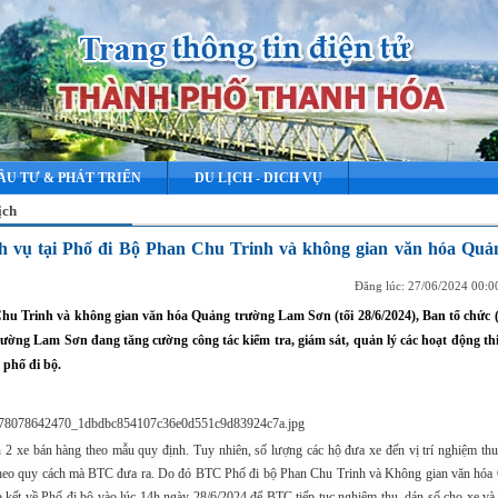
ẦU TƯ & PHÁT TRIỂN
DU LỊCH - DICH VỤ
ịch
ch vụ tại Phố đi Bộ Phan Chu Trinh và không gian văn hóa Quả
Đăng lúc: 27/06/2024 00:
Chu Trinh và không gian văn hóa Quảng trường Lam Sơn (tối 28/6/2024), Ban tổ chức
ờng Lam Sơn đang tăng cường công tác kiểm tra, giám sát, quản lý các hoạt động thi
 phố đi bộ.
 2 xe bán hàng theo mẫu quy định. Tuy nhiên, số lượng các hộ đưa xe đến vị trí nghiệm th
 theo quy cách mà BTC đưa ra. Do đó BTC Phố đi bộ Phan Chu Trinh và Không gian văn hóa
 kết về Phố đi bộ vào lúc 14h ngày 28/6/2024 để BTC tiếp tục nghiệm thu, dán số cho xe và s