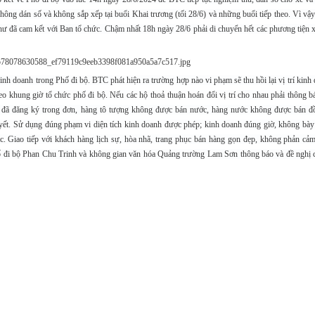
ông dán số và không sắp xếp tại buổi Khai trương (tối 28/6) và những buổi tiếp theo.
Vì vậ
hư đã cam kết với Ban tổ chức. Chậm nhất 18h ngày 28/6 phải di chuyển hết các phương tiện 
inh doanh trong Phố đi bộ. BTC phát hiện ra trường hợp nào vi phạm sẽ thu hồi lại vị trí kinh
heo khung giờ tổ chức phố đi bộ. Nếu các hộ thoả thuận hoán đổi vị trí cho nhau phải thông 
 đã đăng ký trong đơn, hàng tô tượng không được bán nước, hàng nước không được bán đ
 yết. Sử dụng đúng phạm vi diện tích kinh doanh được phép; kinh doanh đúng giờ, không bày
. Giao tiếp với khách hàng lịch sự, hòa nhã, trang phục bán hàng gọn đẹp, không phản cảm
Phố đi bộ Phan Chu Trinh và không gian văn hóa Quảng trường Lam Sơn thông báo và đề nghị