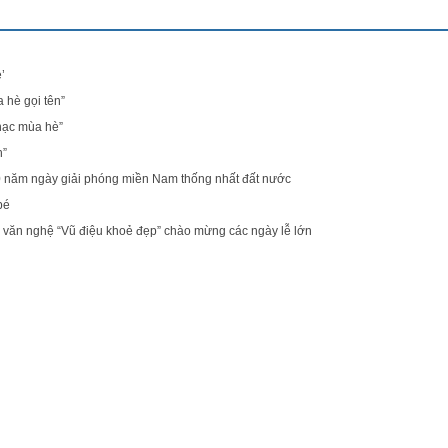
’
 hè gọi tên”
hạc mùa hè”
h”
năm ngày giải phóng miền Nam thống nhất đất nước
bé
u văn nghệ “Vũ điệu khoẻ đẹp” chào mừng các ngày lễ lớn