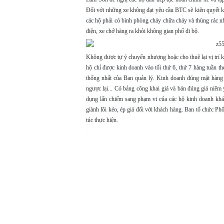
Đối với những xe không đạt yêu cầu BTC sẽ kiên quyết kh
các hộ phải có bình phòng cháy chữa cháy và thùng rác n
điện, xe chở hàng ra khỏi không gian phố đi bộ.
Không được tự ý chuyển nhượng hoặc cho thuê lại vị trí k
hộ chỉ được kinh doanh vào tối thứ 6, thứ 7 hàng tuần t
thống nhất của Ban quản lý. Kinh doanh đúng mặt hàng
ngược lại... Có bảng công khai giá và bán đúng giá niêm
dụng lấn chiếm sang phạm vi của các hộ kinh doanh khác
giành lôi kéo, ép giá đối với khách hàng. Ban tổ chức 
túc thực hiện.