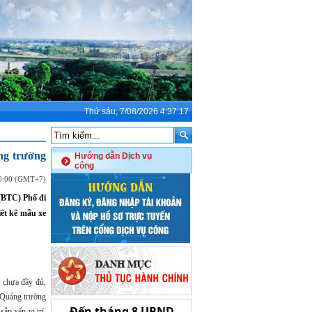
Thứ sáu, 7/08/2026 4:37:17
ng trường
Hướng dẫn Dịch vụ
công
00:00 (GMT+7)
 (BTC) Phố đi
ết kế mẫu xe
u chưa đầy đủ,
 Quảng trường
ắp xếp vị trí.