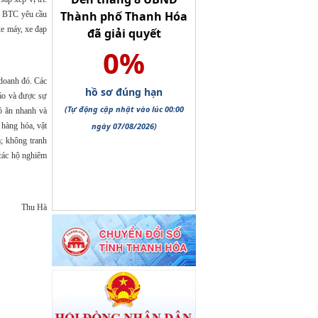
y BTC yêu cầu
xe máy, xe đạp
 doanh đó. Các
báo và được sự
ồ ăn nhanh và
 hàng hóa, vật
; không tranh
 các hộ nghiêm
Thu Hà