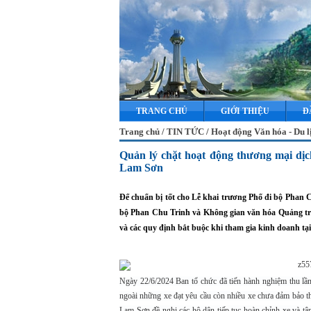
TRANG CHỦ
GIỚI THIỆU
Đ
Trang chủ / TIN TỨC / Hoạt động Văn hóa - Du l
Quản lý chặt hoạt động thương mại dị
Lam Sơn
Để chuẩn bị tốt cho Lễ khai trương Phố đi bộ Phan 
bộ Phan Chu Trinh và Không gian văn hóa Quảng trư
và các quy định bắt buộc khi tham gia kinh doanh tại
Ngày 22/6/2024 Ban tổ chức đã tiến hành nghiệm thu lần
ngoài những xe đạt yêu cầu còn nhiều xe chưa đảm bảo
Lam Sơn đề nghị các hộ dân tiếp tục hoàn chỉnh xe và tập