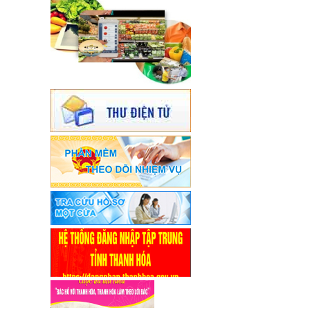
đạo của đồng chí Nguyễn Văn Hùng,
Phó Chủ tịch Ủy ban nhân dân thành
phố Thanh Hoá.