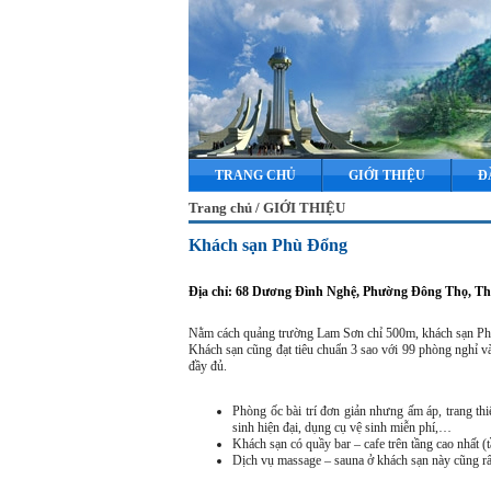
TRANG CHỦ
GIỚI THIỆU
Đ
Trang chủ / GIỚI THIỆU
Khách sạn Phù Đổng
Địa chỉ: 68 Dương Đình Nghệ, Phường Đông Thọ, T
Nằm cách quảng trường Lam Sơn chỉ 500m, khách sạn Phù 
Khách sạn cũng đạt tiêu chuẩn 3 sao với 99 phòng nghỉ và 
đầy đủ.
Phòng ốc bài trí đơn giản nhưng ấm áp, trang thi
sinh hiện đại, dụng cụ vệ sinh miễn phí,…
Khách sạn có quầy bar – cafe trên tầng cao nhất 
Dịch vụ massage – sauna ở khách sạn này cũng rất