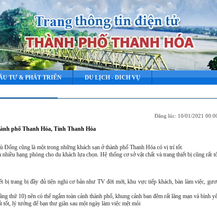
ẦU TƯ & PHÁT TRIỂN
DU LỊCH - DICH VỤ
Đăng lúc: 10/01/2021 00:
hành phố Thanh Hóa, Tỉnh Thanh Hóa
Đổng cũng là một trong những khách sạn ở thành phố Thanh Hóa có vị trí tốt.
nhiều hạng phòng cho du khách lựa chọn. Hệ thống cơ sở vật chất và trang thiết bị cũng rất tốt
ết bị trang bị đầy đủ tiện nghi cơ bản như TV đời mới, khu vực tiếp khách, bàn làm việc, gươ
(tầng thứ 10) nên có thể ngắm toàn cảnh thành phố, khung cảnh ban đêm rất lãng mạn và bình y
 tốt, lý tưởng để bạn thư giãn sau một ngày làm việc mệt mỏi