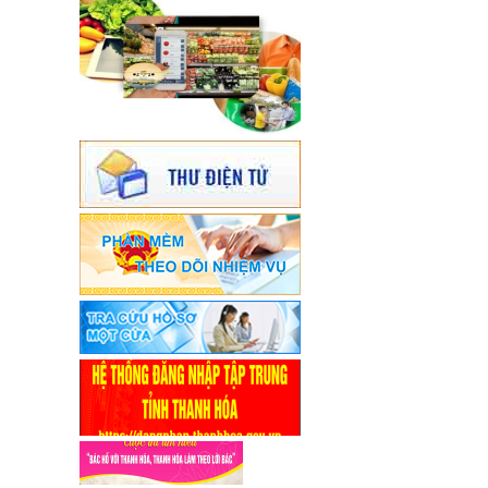
đạo của đồng chí Nguyễn Văn Hùng,
Phó Chủ tịch Ủy ban nhân dân thành
phố Thanh Hoá.